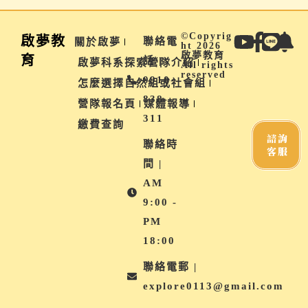
©Copyrig
啟夢教
聯絡電
關於啟夢
ht 2026
啟夢教育
育
話 |
啟夢科系探索營隊介紹
All rights
reserved
0910-
怎麼選擇自然組或社會組
838-
營隊報名頁
媒體報導
311
繳費查詢
諮詢
聯絡時
客服
間 |
AM
9:00 -
PM
18:00
聯絡電郵 |
explore0113@gmail.com