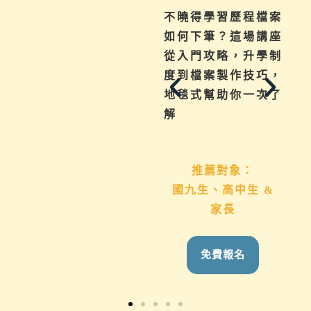
為你解惑升學、成
不曉得學習歷程檔案
績、探索等各式問
如何下筆？這場講座
題，陪伴與協助孩子
從入門攻略，升學制
其實有撇步，實用技
度到檔案製作技巧，
巧與資源一次帶給
地毯式幫助你一次了
你。
解
推薦對象：
推薦對象：
想用心陪伴國九、高
國九生、高中生 &
中生的家長
家長
免費報名
免費報名