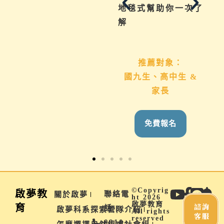
巧與資源一次帶給
地毯式幫助你一次了
你。
解
推薦對象：
推薦對象：
想用心陪伴國九、高
國九生、高中生 &
中生的家長
家長
免費報名
免費報名
©Copyrig
啟夢教
聯絡電
關於啟夢
ht 2026
啟夢教育
諮詢
育
話 |
啟夢科系探索營隊介紹
All rights
客服
reserved
0910-