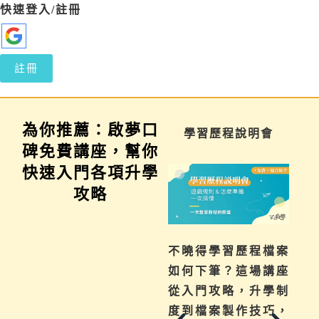
快速登入/註冊
註冊
為你推薦：啟夢口
家長講座
學習歷程說明會
碑免費講座，幫你
快速入門各項升學
攻略
為你解惑升學、成
不曉得學習歷程檔案
績、探索等各式問
如何下筆？這場講座
題，陪伴與協助孩子
從入門攻略，升學制
其實有撇步，實用技
度到檔案製作技巧，