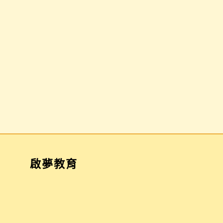
國九生 & 家長
推薦對象：
高一～高三學生 &
免費報名
家長
免費報名
啟夢教育