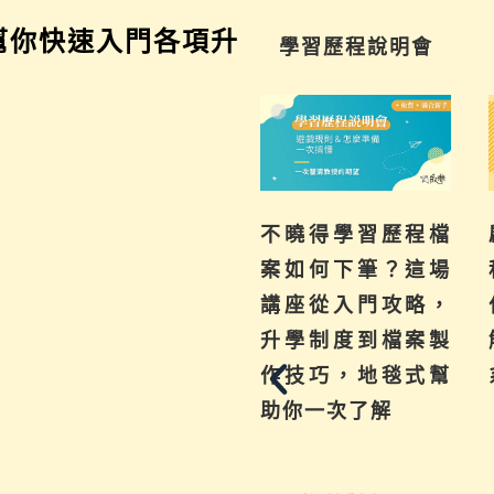
幫你快速入門各項升
家長講座
學習歷程說明會
為你解惑升學、成
不曉得學習歷程檔
績、探索等各式問
案如何下筆？這場
題，陪伴與協助孩
講座從入門攻略，
子其實有撇步，實
升學制度到檔案製
用技巧與資源一次
作技巧，地毯式幫
帶給你。
助你一次了解