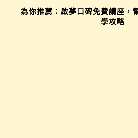
為你推薦：啟夢口碑免費講座，
學習歷程示範場
三年佈局講座
學攻略
看著空白的檔案，
提前妥善規劃，未
不知如何下筆？示
來的你會感謝自
範場從檔案架構到
己！超前部署班
撰寫技巧、排版撇
群、學習歷程、科
步，聽完就懂如何
系方向，讓高中的
打造吸睛的學習歷
學習更有效率！
程。
推薦對象：