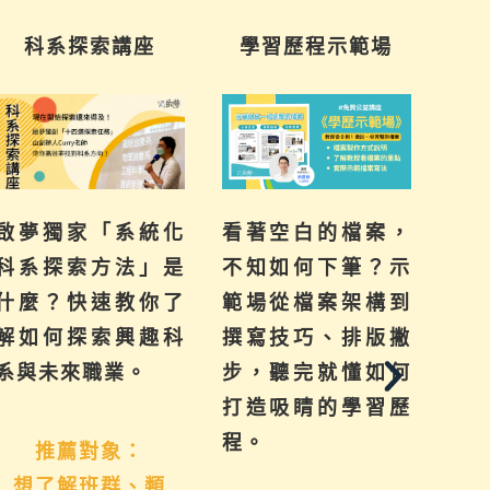
科系探索講座
學習歷程示範場
啟夢獨家「系統化
看著空白的檔案，
提
科系探索方法」是
不知如何下筆？示
來
什麼？快速教你了
範場從檔案架構到
己
解如何探索興趣科
撰寫技巧、排版撇
群
系與未來職業。
步，聽完就懂如何
系
打造吸睛的學習歷
學
程。
推薦對象：
想了解班群、類