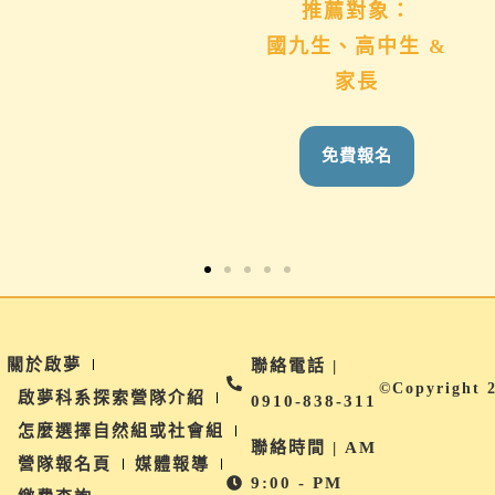
推薦對象：
推薦對象：
國九生、高中生 &
想用心陪伴國九、
家長
高中生的家長
免費報名
免費報名
關於啟夢
聯絡電話 |
©Copyright 
啟夢科系探索營隊介紹
0910-838-311
怎麼選擇自然組或社會組
聯絡時間 | AM
營隊報名頁
媒體報導
9:00 - PM