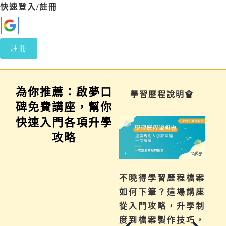
快速登入/註冊
註冊
為你推薦：啟夢口
家長講座
學習歷程說明會
碑免費講座，幫你
快速入門各項升學
攻略
為你解惑升學、成
不曉得學習歷程檔案
績、探索等各式問
如何下筆？這場講座
題，陪伴與協助孩子
從入門攻略，升學制
其實有撇步，實用技
度到檔案製作技巧，