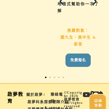
巧與資源一次帶給
地毯式幫助你一次了
你。
解
推薦對象：
推薦對象：
想用心陪伴國九、高
國九生、高中生 &
中生的家長
家長
免費報名
免費報名
©Copyrig
啟夢教
聯絡電
關於啟夢
ht 2026
啟夢教育
諮詢
育
話 |
啟夢科系探索營隊介紹
All rights
客服
reserved
0910-