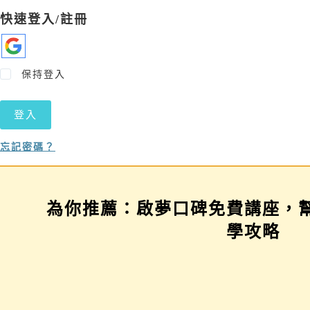
快速登入/註冊
保持登入
登入
忘記密碼？
為你推薦：啟夢口碑免費講座，
學習歷程示範場
三年佈局講座
學攻略