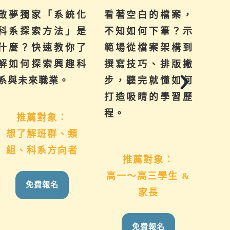
啟夢獨家「系統化
看著空白的檔案，
提
科系探索方法」是
不知如何下筆？示
來
什麼？快速教你了
範場從檔案架構到
己
解如何探索興趣科
撰寫技巧、排版撇
群
系與未來職業。
步，聽完就懂如何
系
打造吸睛的學習歷
學
程。
推薦對象：
想了解班群、類
國
組、科系方向者
推薦對象：
高一～高三學生 &
免費報名
家長
免費報名