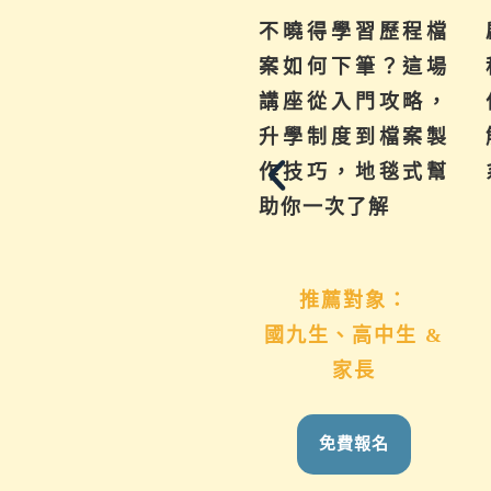
為你解惑升學、成
不曉得學習歷程檔
績、探索等各式問
案如何下筆？這場
題，陪伴與協助孩
講座從入門攻略，
子其實有撇步，實
升學制度到檔案製
用技巧與資源一次
作技巧，地毯式幫
帶給你。
助你一次了解
推薦對象：
推薦對象：
國九生、高中生 &
想用心陪伴國九、
家長
高中生的家長
免費報名
免費報名