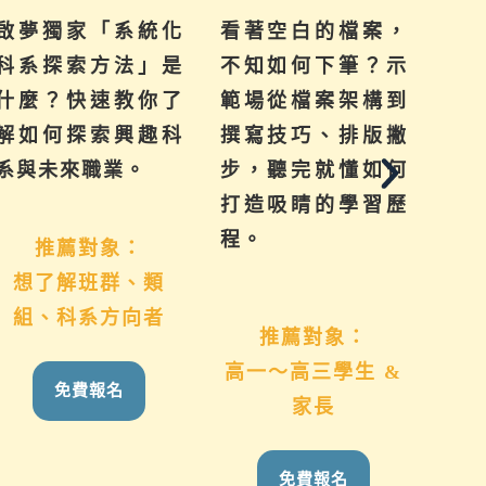
啟夢獨家「系統化
看著空白的檔案，
提
科系探索方法」是
不知如何下筆？示
來
什麼？快速教你了
範場從檔案架構到
己
解如何探索興趣科
撰寫技巧、排版撇
群
系與未來職業。
步，聽完就懂如何
系
打造吸睛的學習歷
學
程。
推薦對象：
想了解班群、類
國
組、科系方向者
推薦對象：
高一～高三學生 &
免費報名
家長
免費報名