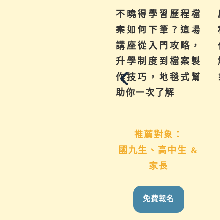
為你解惑升學、成
不曉得學習歷程檔
績、探索等各式問
案如何下筆？這場
題，陪伴與協助孩
講座從入門攻略，
子其實有撇步，實
升學制度到檔案製
用技巧與資源一次
作技巧，地毯式幫
帶給你。
助你一次了解
推薦對象：
推薦對象：
國九生、高中生 &
想用心陪伴國九、
家長
高中生的家長
免費報名
免費報名