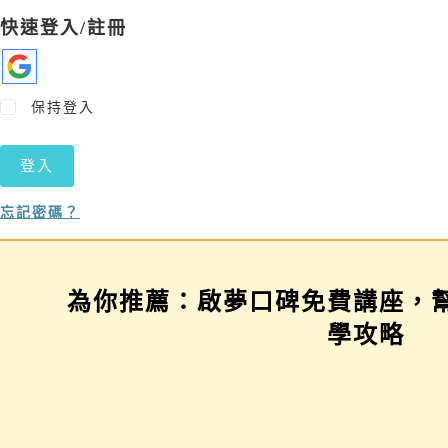
快速登入/註冊
保持登入
登入
忘記密碼？
為你推薦：啟夢口碑免費講座，
學習歷程示範場
三年佈局講座
學攻略