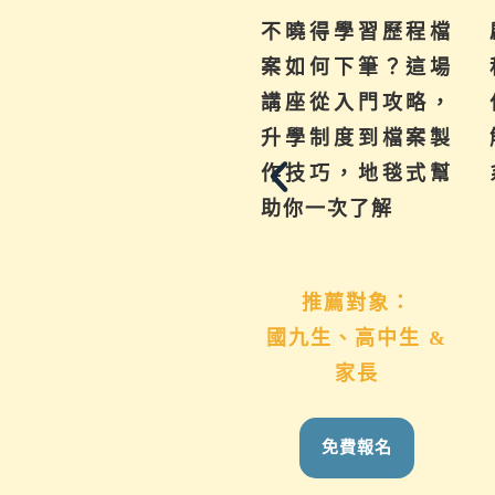
為你解惑升學、成
不曉得學習歷程檔
績、探索等各式問
案如何下筆？這場
題，陪伴與協助孩
講座從入門攻略，
子其實有撇步，實
升學制度到檔案製
用技巧與資源一次
作技巧，地毯式幫
帶給你。
助你一次了解
推薦對象：
推薦對象：
國九生、高中生 &
想用心陪伴國九、
家長
高中生的家長
免費報名
免費報名