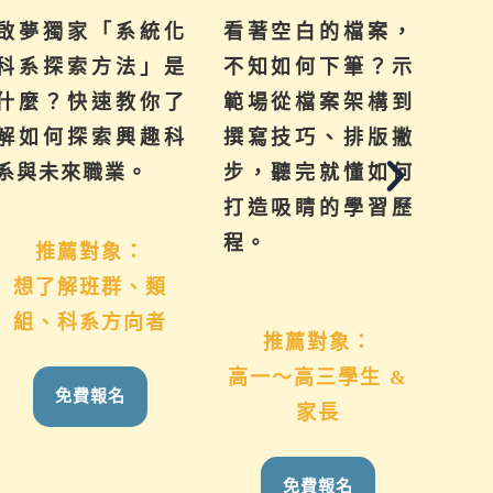
啟夢獨家「系統化
看著空白的檔案，
提
科系探索方法」是
不知如何下筆？示
來
什麼？快速教你了
範場從檔案架構到
己
解如何探索興趣科
撰寫技巧、排版撇
群
系與未來職業。
步，聽完就懂如何
系
打造吸睛的學習歷
學
程。
推薦對象：
想了解班群、類
國
組、科系方向者
推薦對象：
高一～高三學生 &
免費報名
家長
免費報名