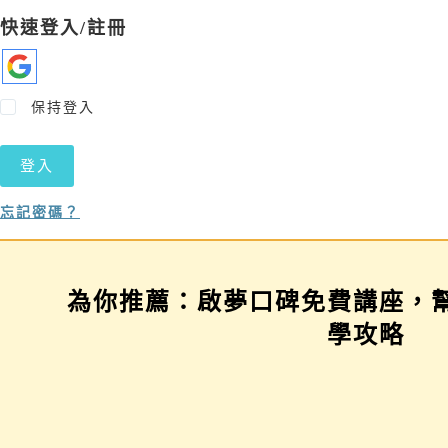
快速登入/註冊
保持登入
登入
忘記密碼？
為你推薦：啟夢口碑免費講座，
學習歷程示範場
三年佈局講座
學攻略