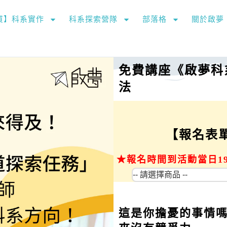
購買】科系實作
科系探索營隊
部落格
關於啟夢
免費講座《啟夢科
法
【報名表
★報名時間到活動當日1
這是你擔憂的事情嗎