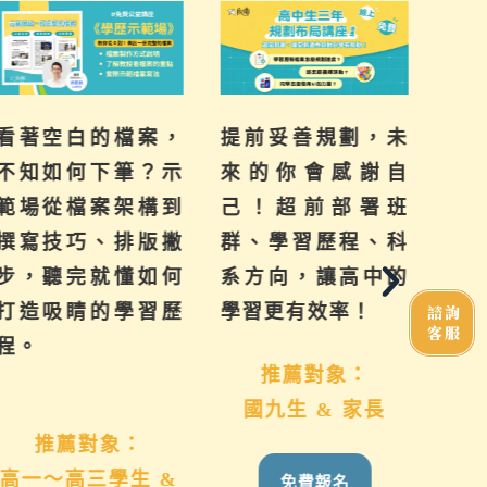
看著空白的檔案，
提前妥善規劃，未
為
不知如何下筆？示
來的你會感謝自
績
範場從檔案架構到
己！超前部署班
題
撰寫技巧、排版撇
群、學習歷程、科
子
步，聽完就懂如何
系方向，讓高中的
用
打造吸睛的學習歷
學習更有效率！
帶
諮詢
客服
程。
推薦對象：
國九生 & 家長
想
推薦對象：
高一～高三學生 &
免費報名