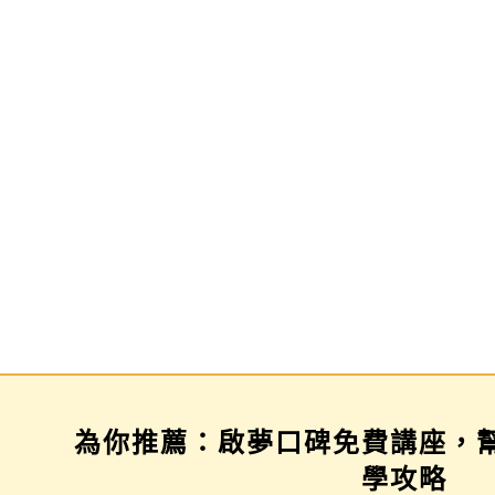
為你推薦：啟夢口碑免費講座，
場
三年佈局講座
家長講座
學攻略