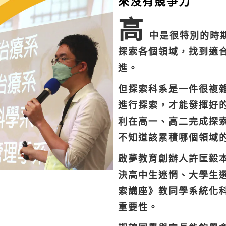
來沒有競爭力
高
中是很特別的時
探索各個領域，
找到適
進。
但探索科系是一件很複
進行探索，才能發揮好
利在高一、高二完成探
不知道該累積哪個領域
啟夢教育創辦人許匡毅
決高中生迷惘、大學生
索講座》教同學系統化
重要性。