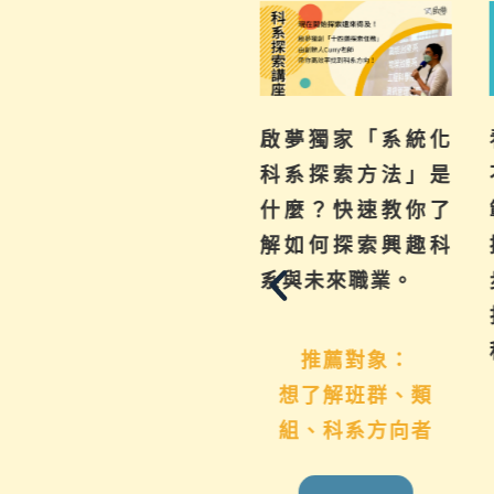
不曉得學習歷程檔
啟夢獨家「系統化
案如何下筆？這場
科系探索方法」是
講座從入門攻略，
什麼？快速教你了
升學制度到檔案製
解如何探索興趣科
作技巧，地毯式幫
系與未來職業。
助你一次了解
推薦對象：
想了解班群、類
推薦對象：
組、科系方向者
國九生、高中生 &
家長